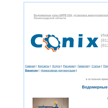
Водомерные узлы ЦИРВ 02А
,
установка жироуловител
Ленинградской области
Ин
(81
(81
Главная
|
Контакты
|
Услуги
|
Расценки
|
Гарантия
|
Статьи
|
Пор
Вакансии
|
Нормативная документация
|
в остальное врем
Водомерные у