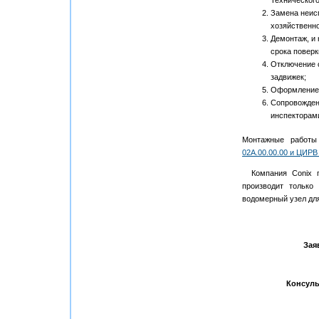
Технического
Замена неисп
хозяйственно
Демонтаж, и
срока поверк
Отключение 
задвижек;
Оформление 
Сопровожден
инспекторам
Монтажные работы
02А.00.00.00 и ЦИРВ
Компания Conix га
производит только
водомерный узел дл
Зая
Консул