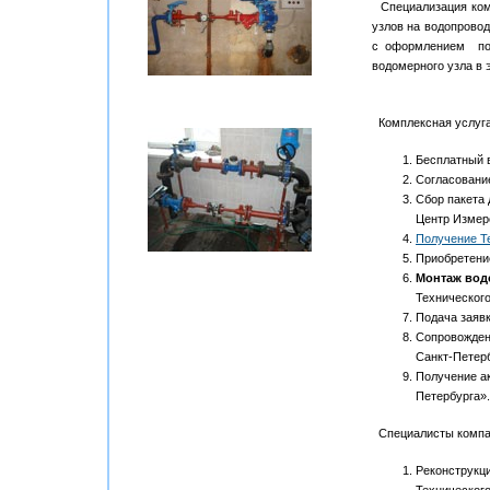
Специализация комп
узлов на водопрово
с оформлением пол
водомерного узла в 
Комплексная услуг
Бесплатный в
Согласование
Сбор пакета 
Центр Измер
Получение Т
Приобретени
Монтаж вод
Техническог
Подача заявк
Сопровожден
Санкт-Петерб
Получение ак
Петербурга».
Специалисты компани
Реконструкц